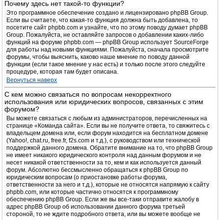
Почему здесь нет такой-то функции?
Это программное обеспечение создано и лицензировано phpBB Group.
Если вы считаете, что какая-то функция должна быть добавлена, то
посетите сайт phpbb.com и узнайте, что по этому поводу думает phpBB
Group. Пожалуйста, не оставляйте запросов о добавлении каких-либо
функций на форуме phpbb.com — phpBB Group использует SourceForge
для работы над новыми функциями. Пожалуйста, сначала просмотрите
форумы, чтобы выяснить, каково наше мнение по поводу данной
функции (если такое мнение у нас есть) и только после этого следуйте
процедуре, которая там будет описана.
Вернуться наверх
С кем можно связаться по вопросам некорректного
использования или юридических вопросов, связанных с этим
форумом?
Вы можете связаться с любым из администраторов, перечисленных на
странице «Команда сайта». Если вы не получите ответа, то свяжитесь с
владельцем домена или, если форум находится на бесплатном домене
(Yahoo!, chat.ru, free.fr, f2s.com и т.д.), с руководством или технической
поддержкой данного домена. Обратите внимание на то, что phpBB Group
не имеет никакого юридического контроля над данным форумом и не
несет никакой ответственности за то, кем и как используется данный
форум. Абсолютно бессмысленно обращаться к phpBB Group по
юридическим вопросам (о приостановке работы форума,
ответственности за него и т.д.), которые не относятся напрямую к сайту
phpbb.com, или которые частично относятся к программному
обеспечению phpBB Group. Если же вы все-таки отправите жалобу в
адрес phpBB Group об использовании данного форума третьей
стороной, то не ждите подробного ответа, или вы можете вообще не