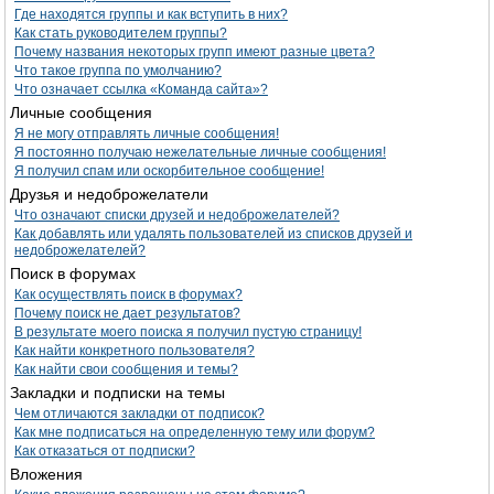
Где находятся группы и как вступить в них?
Как стать руководителем группы?
Почему названия некоторых групп имеют разные цвета?
Что такое группа по умолчанию?
Что означает ссылка «Команда сайта»?
Личные сообщения
Я не могу отправлять личные сообщения!
Я постоянно получаю нежелательные личные сообщения!
Я получил спам или оскорбительное сообщение!
Друзья и недоброжелатели
Что означают списки друзей и недоброжелателей?
Как добавлять или удалять пользователей из списков друзей и
недоброжелателей?
Поиск в форумах
Как осуществлять поиск в форумах?
Почему поиск не дает результатов?
В результате моего поиска я получил пустую страницу!
Как найти конкретного пользователя?
Как найти свои сообщения и темы?
Закладки и подписки на темы
Чем отличаются закладки от подписок?
Как мне подписаться на определенную тему или форум?
Как отказаться от подписки?
Вложения