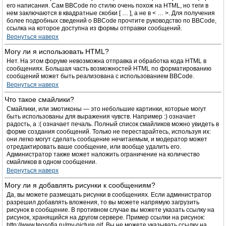
его написания. Сам BBCode по стилю очень похож на HTML, но теги в
нем заключаются в квадратные скобки [ … ], а не в < … >. Для получения
более подробных сведений о BBCode прочтите руководство по BBCode,
ссылка на которое доступна из формы отправки сообщений.
Вернуться наверх
Могу ли я использовать HTML?
Нет. На этом форуме невозможна отправка и обработка кода HTML в
сообщениях. Большая часть возможностей HTML по форматированию
сообщений может быть реализована с использованием BBCode.
Вернуться наверх
Что такое смайлики?
Смайлики, или эмотиконы — это небольшие картинки, которые могут
быть использованы для выражения чувств. Например :) означает
радость, а :( означает печаль. Полный список смайликов можно увидеть в
форме создания сообщений. Только не перестарайтесь, используя их:
они легко могут сделать сообщение нечитаемым, и модератор может
отредактировать ваше сообщение, или вообще удалить его.
Администратор также может наложить ограничение на количество
смайликов в одном сообщении.
Вернуться наверх
Могу ли я добавлять рисунки к сообщениям?
Да, вы можете размещать рисунки в сообщениях. Если администратор
разрешил добавлять вложения, то вы можете напрямую загрузить
рисунок в сообщение. В противном случае вы можете указать ссылку на
рисунок, хранящийся на другом сервере. Пример ссылки на рисунок:
http://www.teosofia.ru/my-picture.gif. Вы не можете указывать ссылку на