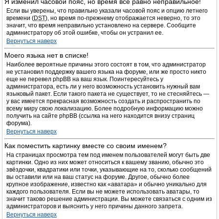
Я изменил часовой пояс, но время все равно неправильное!
Если вы уверены, что правильно указали часовой пояс и опцию летнего
времени (
DST
), но время по-прежнему отображается неверно, то это
значит, что время неправильно установлено на сервере. Сообщите
администратору об этой ошибке, чтобы он устранил ее.
Вернуться наверх
Моего языка нет в списке!
Наиболее вероятные причины этого состоят в том, что администратор
не установил поддержку вашего языка на форуме, или же просто никто
еще не перевел phpBB на ваш язык. Поинтересуйтесь у
администратора, есть ли у него возможность установить нужный вам
языковый пакет. Если такого пакета не существует, то не стесняйтесь —
у вас имеется прекрасная возможность создать и распространить по
всему миру свою локализацию. Более подробную информацию можно
получить на сайте phpBB (ссылка на него находится внизу страниц
форума).
Вернуться наверх
Как поместить картинку вместе со своим именем?
На страницах просмотра тем под именем пользователей могут быть две
картинки. Одно из них может относиться к вашему званию, обычно это
звёздочки, квадратики или точки, указывающие на то, сколько сообщений
вы оставили или на ваш статус на форуме. Другое, обычно более
крупное изображение, известно как «аватара» и обычно уникально для
каждого пользователя. Если вы не можете использовать аватары, то
значит таково решение администрации. Вы можете связаться с одним из
администраторов и выяснить у него причины данного запрета.
Вернуться наверх