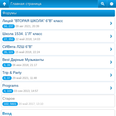
Главная страница
Форумы
Лицей "ВТОРАЯ ШКОЛА" 6"В" класс
56, 237
09 авг 2021, 20:39
Школа 1534. 1"Л" класс
27, 350
22 май 2018, 14:03
СИВята Л2Ш 6"В"
35, 115
15 май 2018, 22:24
Best Дарные Музыканты
6, 39
06 июн 2018, 21:17
Trip & Party
8, 37
29 май 2021, 11:48
Programs
4, 104
03 сен 2013, 14:57
Старое
102, 5601
20 май 2017, 13:10
Вход