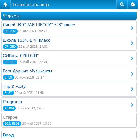
Главная страница
Форумы
Лицей "ВТОРАЯ ШКОЛА" 6"В" класс
56, 237
09 авг 2021, 20:39
Школа 1534. 1"Л" класс
27, 350
22 май 2018, 14:03
СИВята Л2Ш 6"В"
35, 115
15 май 2018, 22:24
Best Дарные Музыканты
6, 39
06 июн 2018, 21:17
Trip & Party
8, 37
29 май 2021, 11:48
Programs
4, 104
03 сен 2013, 14:57
Старое
102, 5601
20 май 2017, 13:10
Вход