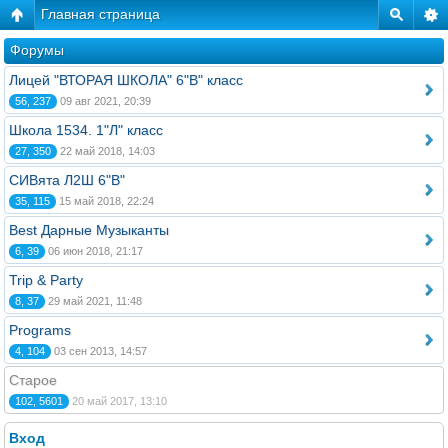
Главная страница
Форумы
Лицей "ВТОРАЯ ШКОЛА" 6"В" класс
56, 237
09 авг 2021, 20:39
Школа 1534. 1"Л" класс
27, 350
22 май 2018, 14:03
СИВята Л2Ш 6"В"
35, 115
15 май 2018, 22:24
Best Дарные Музыканты
6, 39
06 июн 2018, 21:17
Trip & Party
8, 37
29 май 2021, 11:48
Programs
4, 104
03 сен 2013, 14:57
Старое
102, 5601
20 май 2017, 13:10
Вход