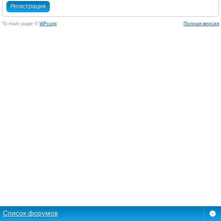
Регистрация
To main page ©
WFcorp
Полная версия
Список форумов