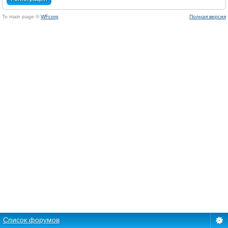
To main page ©
WFcorp
Полная версия
Список форумов