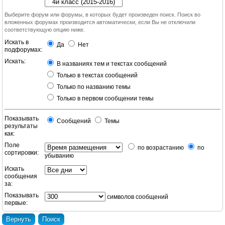
Выберите форум или форумы, в которых будет произведен поиск. Поиск во
вложенных форумах производится автоматически, если Вы не отключили
соответствующую опцию ниже.
Искать в
Да
Нет
подфорумах:
Искать:
В названиях тем и текстах сообщений
Только в текстах сообщений
Только по названию темы
Только в первом сообщении темы
Показывать
Сообщений
Темы
результаты
как:
Поле
по возрастанию
по
сортировки:
убыванию
Искать
сообщения
за:
Показывать
символов сообщений
первые: