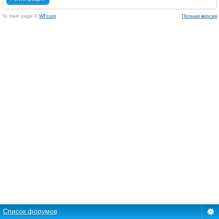
To main page ©
WFcorp
Полная версия
Список форумов