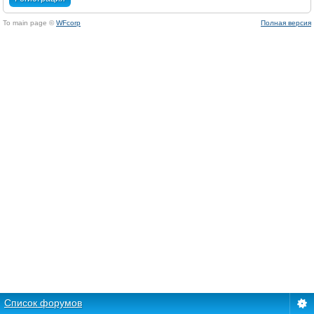
To main page ©
WFcorp
Полная версия
Список форумов