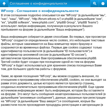
Соглашение о конфиденциальности
WFcorp - Соглашение о конфиденциальности
В этом соглашении подробно описывается как “WFcorp” (в дальнейшем “мы”,
“нас”, “наш”, “WFcorp”, “http://forum.wfcorp.ru”) и phpBB (в дальнейшем “они”,
“их”, “phpBB software”, “www.phpbb.com”, “phpBB Group”, “phpBB Teams”)
используют любую информацию, полученную в результате Вашего
пребывания на форуме (в дальнейшем “Ваша информация”).
Ваша информация собирается двумя способами. Во-первых, при просмотре
“WFcorp” создается определенное число cookies, это небольшие текстовые
файлы, которые закачиваются на Ваш компьютер через браузер и
сохраняются во временных файлах. Первые две cookies содержат только
идентификатор пользователя (в дальнейшем “ID пользователя”) и
идентификатор анонимной сессии (в дальнейшем “ID сессии”),
автоматически присвоенные Вам программным обеспечением phpBB.
Третий cookie будет создан при посещении одной из тем на форума
“WFcorp” и будет использоваться для хранения списка посещенных Вами
тем, для большего удобства работы с форумом.
Также, во время посещения “WFcorp”, мы можем создавать внешние, по
отношению к программному обеспечению phpBB, cookies, но они выходят за
рамки этого документа, целью которого является просмотр страниц,
созданных исключительно программным обеспечением phpBB. Еще одним
источником информации может быть информация, которую Вы оставляете
на форуме. Это могут быть сообщения неавторизованных пользователей (в
дальнейшем “анонимные сообщения”), данные, указанные при регистрации
на “WFcorp” (в дальнейшем “Ваш аккаунт”) и соообщения, коорые Вы
разместили после прохождения процедуры регистрации и авторизации (в