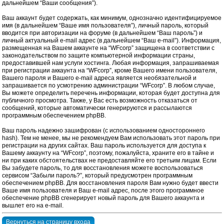
дальнейшем “Ваши сообщения”).
Ваш аккаунт будет содержать, как минимум, однозначно идентифицируемое
имя (в дальнейшем “Ваше имя пользователя”), личный пароль, который
вводится при авторизации на форуме (в дальнейшем “Ваш пароль”) и
личный актуальный e-mail адрес (в дальнейшем “Ваш e-mail”). Информация,
размещенная на Вашем аккаунте на “WFcorp” защищена в соответствии с
законодательством по защите компьютерной информации страны,
предоставившей нам услуги хостинга. Любая информация, запрашиваемая
при регистрации аккаунта на “WFcorp”, кроме Вашего имени пользователя,
Вашего пароля и Вашего e-mail адреса является необязательной и
запрашивается по усмотрению администрации “WFcorp”. В любом случае,
Вы можете определить перечень информации, которая будет доступна для
публичного просмотра. Также, у Вас есть возможность отказаться от
сообщений, которые автоматически генерируются и рассылаются
программным обеспечением phpBB.
Ваш пароль надежно зашифрован (с использованием одностороннего
hash). Тем не менее, мы не рекомендуем Вам использовать этот пароль при
регистрации на других сайтах. Ваш пароль используется для доступа к
Вашему аккаунту на “WFcorp”, поэтому, пожалуйста, храните его в тайне и
ни при каких обстоятельствах не предоставляйте его третьим лицам. Если
Вы забудете пароль, то для восстановления можете воспользоваться
сервисом “Забыли пароль?”, который предусмотрен программным
обеспечением phpBB. Для восстановления пароля Вам нужно будет ввести
Ваше имя пользователя и Ваш e-mail адрес, после этого программное
обеспечение phpBB сгенерирует новый пароль для Вашего аккаунта и
вышлет его на e-mail.
Вернуться на страницу входа