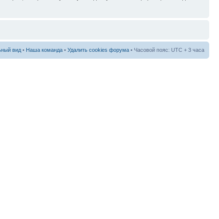
ный вид
•
Наша команда
•
Удалить cookies форума
• Часовой пояс: UTC + 3 часа