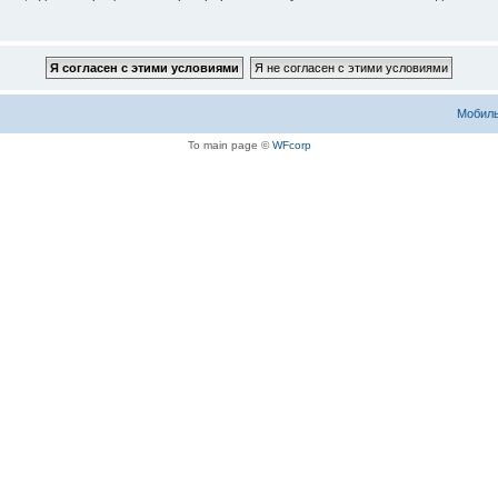
Мобиль
To main page ©
WFcorp