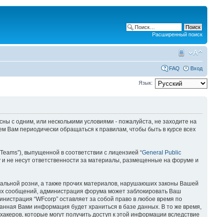
Расширенный поиск
FAQ
Вход
Язык:
асны с одним, или несколькими условиями - пожалуйста, не заходите на
ем Вам периодически обращаться к правилам, чтобы быть в курсе всех
Teams”), выпущенной в соответствии с лицензией “
General Public
 и не несут ответственности за материалы, размещенные на форуме и
ональной розни, а также прочих материалов, нарушаюших законы Вашей
бных сообщений, администрация форума может заблокировать Ваш
министрация “WFcorp” оставляет за собой право в любое время по
занная Вами информация будет храниться в базе данных. В то же время,
хакеров, которые могут получить доступ к этой информации вследствие