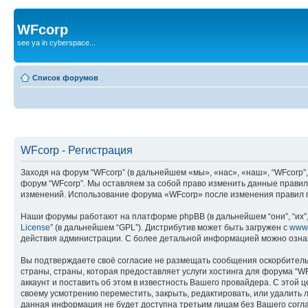
WFcorp
see ya in cyberspace...
Список форумов
WFcorp - Регистрация
Заходя на форум “WFcorp” (в дальнейшем «мы», «нас», «наш», “WFcorp”, 
форум “WFcorp”. Мы оставляем за собой право изменить данные правила
изменений. Использование форума «WFcorp» после изменения правил п
Наши форумы работают на платформе phpBB (в дальнейшем “они”, “их”, 
License
” (в дальнейшем “GPL”). Дистрибутив может быть загружен с
www
действия администрации. С более детальной информацией можно озна
Вы подтверждаете своё согласие не размещать сообщения оскорбительн
страны, страны, которая предоставляет услуги хостинга для форума “
аккаунт и поставить об этом в известность Вашего провайдера. С этой 
своему усмотрению переместить, закрыть, редактировать, или удалить л
данная информация не будет доступна третьим лицам без Вашего соглас