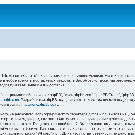
“http://forum.wfcorp.ru”), Вы принимаете следующие условия. Если Вы не согл
 в любое время, и постараемся уведомить Вас об этом. Также, мы рекоменду
одразумевает Ваше с ними согласие.
“программное обеспечение phpBB”, “www.phpbb.com”, “phpBB Group”, “phpBB 
.phpbb.com
. Разработчики phpBB осуществляют только техническю поддержку
комиться на
http://www.phpbb.com/
.
ого, нецензурного, порнографического характера, угроз и призывов к наци
WFcorp”, или международного законодательства. В случае размещения подо
целью сохраняются IP адреса всех сообщений. Вы соглашаетесь с тем, что ад
юбую тему на форуме. Как пользователь, Вы соглашаетесь с тем, что вся ука
ия, администрация “WFcorp” и phpBB не несут ответственности за действия 