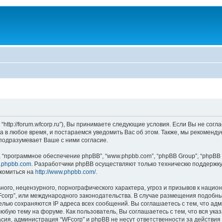
“http://forum.wfcorp.ru”), Вы принимаете следующие условия. Если Вы не согл
 в любое время, и постараемся уведомить Вас об этом. Также, мы рекоменду
одразумевает Ваше с ними согласие.
“программное обеспечение phpBB”, “www.phpbb.com”, “phpBB Group”, “phpBB 
.phpbb.com
. Разработчики phpBB осуществляют только техническю поддержку
комиться на
http://www.phpbb.com/
.
ого, нецензурного, порнографического характера, угроз и призывов к наци
WFcorp”, или международного законодательства. В случае размещения подо
целью сохраняются IP адреса всех сообщений. Вы соглашаетесь с тем, что ад
юбую тему на форуме. Как пользователь, Вы соглашаетесь с тем, что вся ука
ия, администрация “WFcorp” и phpBB не несут ответственности за действия 