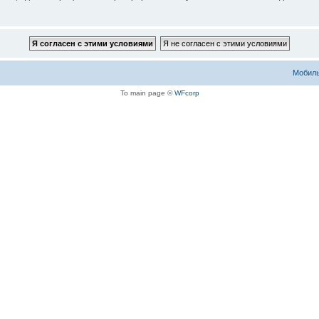
Мобиль
To main page ©
WFcorp