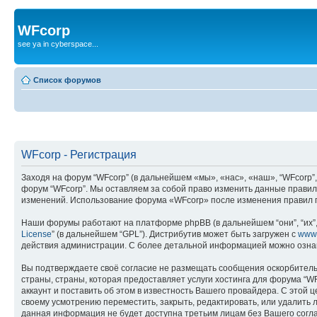
WFcorp
see ya in cyberspace...
Список форумов
WFcorp - Регистрация
Заходя на форум “WFcorp” (в дальнейшем «мы», «нас», «наш», “WFcorp”, 
форум “WFcorp”. Мы оставляем за собой право изменить данные правила
изменений. Использование форума «WFcorp» после изменения правил п
Наши форумы работают на платформе phpBB (в дальнейшем “они”, “их”, 
License
” (в дальнейшем “GPL”). Дистрибутив может быть загружен с
www
действия администрации. С более детальной информацией можно озна
Вы подтверждаете своё согласие не размещать сообщения оскорбительн
страны, страны, которая предоставляет услуги хостинга для форума “
аккаунт и поставить об этом в известность Вашего провайдера. С этой 
своему усмотрению переместить, закрыть, редактировать, или удалить л
данная информация не будет доступна третьим лицам без Вашего соглас