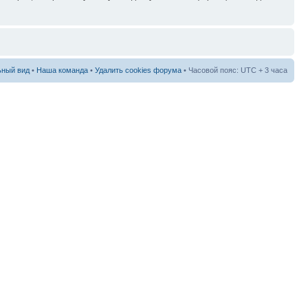
ный вид
•
Наша команда
•
Удалить cookies форума
• Часовой пояс: UTC + 3 часа