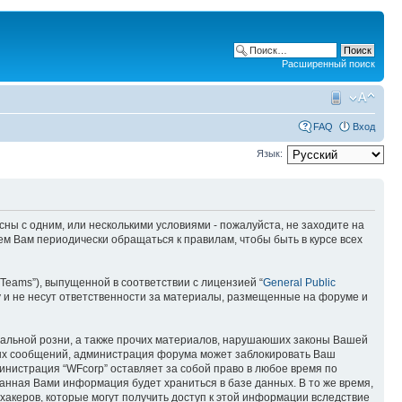
Расширенный поиск
FAQ
Вход
Язык:
асны с одним, или несколькими условиями - пожалуйста, не заходите на
ем Вам периодически обращаться к правилам, чтобы быть в курсе всех
Teams”), выпущенной в соответствии с лицензией “
General Public
 и не несут ответственности за материалы, размещенные на форуме и
ональной розни, а также прочих материалов, нарушаюших законы Вашей
бных сообщений, администрация форума может заблокировать Ваш
министрация “WFcorp” оставляет за собой право в любое время по
занная Вами информация будет храниться в базе данных. В то же время,
хакеров, которые могут получить доступ к этой информации вследствие