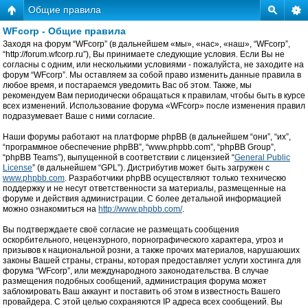
Общие правила
WFcorp - Общие правила
Заходя на форум “WFcorp” (в дальнейшем «мы», «нас», «наш», “WFcorp”,
“http://forum.wfcorp.ru”), Вы принимаете следующие условия. Если Вы не
согласны с одним, или несколькими условиями - пожалуйста, не заходите на
форум “WFcorp”. Мы оставляем за собой право изменить данные правила в
любое время, и постараемся уведомить Вас об этом. Также, мы
рекомендуем Вам периодически обращаться к правилам, чтобы быть в курсе
всех изменений. Использование форума «WFcorp» после изменения правил
подразумевает Ваше с ними согласие.
Наши форумы работают на платформе phpBB (в дальнейшем “они”, “их”,
“программное обеспечение phpBB”, “www.phpbb.com”, “phpBB Group”,
“phpBB Teams”), выпущенной в соответствии с лицензией “
General Public
License
” (в дальнейшем “GPL”). Дистрибутив может быть загружен с
www.phpbb.com
. Разработчики phpBB осуществляют только техническю
поддержку и не несут ответственности за материалы, размещенные на
форуме и действия администрации. С более детальной информацией
можно ознакомиться на
http://www.phpbb.com/
.
Вы подтверждаете своё согласие не размещать сообщения
оскорбительного, нецензурного, порнографического характера, угроз и
призывов к национальной розни, а также прочих материалов, нарушаюших
законы Вашей страны, страны, которая предоставляет услуги хостинга для
форума “WFcorp”, или международного законодательства. В случае
размещения подобных сообщений, администрация форума может
заблокировать Ваш аккаунт и поставить об этом в известность Вашего
провайдера. С этой целью сохраняются IP адреса всех сообщений. Вы