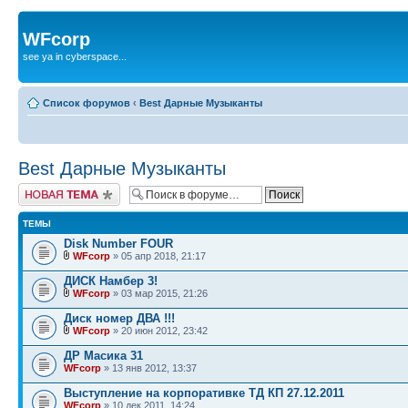
WFcorp
see ya in cyberspace...
Список форумов
‹
Best Дарные Музыканты
Best Дарные Музыканты
Начать новую тему
ТЕМЫ
Disk Number FOUR
WFcorp
» 05 апр 2018, 21:17
ДИСК Намбер 3!
WFcorp
» 03 мар 2015, 21:26
Диск номер ДВА !!!
WFcorp
» 20 июн 2012, 23:42
ДР Масика 31
WFcorp
» 13 янв 2012, 13:37
Выступление на корпоративке ТД КП 27.12.2011
WFcorp
» 10 дек 2011, 14:24