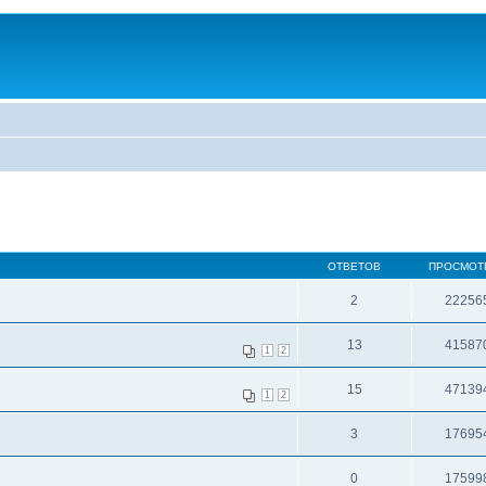
ОТВЕТОВ
ПРОСМОТ
2
22256
13
41587
1
2
15
47139
1
2
3
17695
0
17599