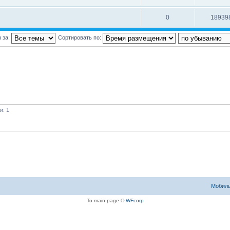
0
18939
 за:
Сортировать по:
и: 1
Мобиль
To main page ©
WFcorp