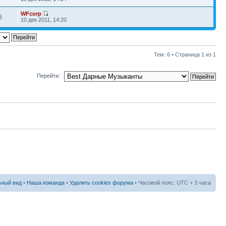
WFcorp
8
10 дек 2011, 14:20
Тем: 6 • Страница
1
из
1
Перейти:
ный вид
•
Наша команда
•
Удалить cookies форума
• Часовой пояс: UTC + 3 часа