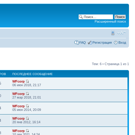
Расширенный поиск
FAQ
Регистрация
Вход
Тем: 6 • Страница
1
из
1
РОВ
ПОСЛЕДНЕЕ СООБЩЕНИЕ
WFcorp
5
06 июн 2018, 21:17
WFcorp
0
27 мар 2018, 21:01
WFcorp
4
05 июн 2014, 20:09
WFcorp
4
20 янв 2012, 16:14
WFcorp
8
10 дек 2011, 14:24