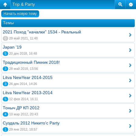
Trip & Party
Начать новую тему
Темы
2021 Поход "началки" 1534 - Реальный
0
29 май 2021, 11:48
Japan '19
5
20 дек 2018, 16:48
Традиционный Пикник 2018!
3
28 май 2018, 13:56
Litva NewYear 2014-2015
3
26 дек 2014, 14:26
Litva NewYear 2013-2014
5
12 фев 2014, 16:11
Тоныч ДР КП 2012
4
10 мар 2012, 20:43
Суздаль 2012 Никито'с Party
1
29 янв 2012, 18:57